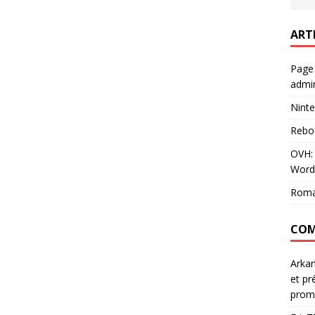
ART
Page
admin
Ninte
Rebo
OVH: 
Word
Roma
COM
Arka
et pr
prom