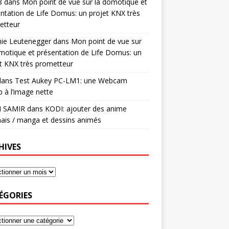
8
dans
Mon point de vue sur la domotique et
ntation de Life Domus: un projet KNX très
etteur
mie Leutenegger
dans
Mon point de vue sur
motique et présentation de Life Domus: un
t KNX très prometteur
ans
Test Aukey PC-LM1: une Webcam
 à l’image nette
I SAMIR
dans
KODI: ajouter des anime
ais / manga et dessins animés
HIVES
ÉGORIES