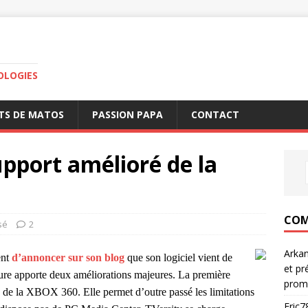
OLOGIES
TS DE MATOS
PASSION PAPA
CONTACT
support amélioré de la
COM
sé
2
Arka
ent
d’annoncer sur son blog
que son logiciel vient de
et pr
ture apporte deux améliorations majeures. La première
prom
s de la XBOX 360. Elle permet d’outre passé les limitations
Eric7