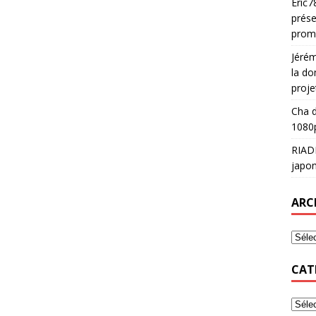
Eric7
prése
prom
Jéré
la do
proje
Cha
d
1080p
RIAD
japon
ARC
CAT