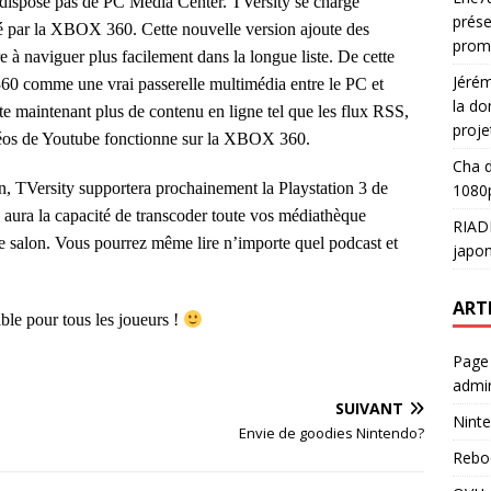
dispose pas de PC Media Center. TVersity se charge
prése
 par la XBOX 360. Cette nouvelle version ajoute des
prom
e à naviguer plus facilement dans la longue liste. De cette
Jéré
 360 comme une vrai passerelle multimédia entre le PC et
la do
e maintenant plus de contenu en ligne tel que les flux RSS,
proje
déos de Youtube fonctionne sur la XBOX 360.
Cha
d
n, TVersity supportera prochainement la Playstation 3 de
1080p
 aura la capacité de transcoder toute vos médiathèque
RIAD
de salon. Vous pourrez même lire n’importe quel podcast et
japon
ART
ble pour tous les joueurs !
Page
admin
SUIVANT
Ninte
Envie de goodies Nintendo?
Rebo