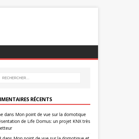
MENTAIRES RÉCENTS
ne
dans
Mon point de vue sur la domotique
ésentation de Life Domus: un projet KNX très
etteur
8
dans
Mon point de vue sur la domotique et