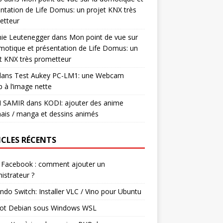
ntation de Life Domus: un projet KNX très
etteur
mie Leutenegger
dans
Mon point de vue sur
motique et présentation de Life Domus: un
t KNX très prometteur
ans
Test Aukey PC-LM1: une Webcam
 à l’image nette
I SAMIR
dans
KODI: ajouter des anime
ais / manga et dessins animés
ICLES RÉCENTS
 Facebook : comment ajouter un
istrateur ?
ndo Switch: Installer VLC / Vino pour Ubuntu
ot Debian sous Windows WSL