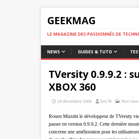
GEEKMAG
LE MAGAZINE DES PASSIONNÉS DE TECHN
NEWS
GUIDES & TUTO
TES
TVersity 0.9.9.2 : 
XBOX 360
29 décembre 2006
Eric78
Non clas
Ronen Mizrahi le développeur de TVersity vi
passer en version 0.9.9.2. Cette dernière mou
concerne une amélioration pour les utilisateur