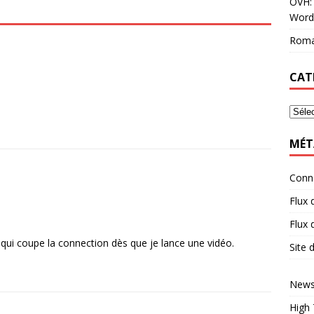
OVH: 
Word
Roma
CAT
MÉT
Conn
Flux 
Flux
 qui coupe la connection dès que je lance une vidéo.
Site
News
High