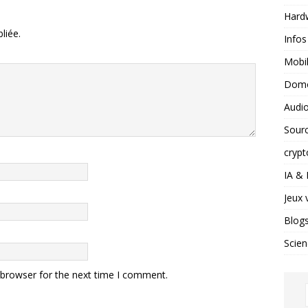
Hard
liée.
Infos
Mobil
Domo
Audio
Sour
crypt
IA &
Jeux 
Blog
Scien
 browser for the next time I comment.