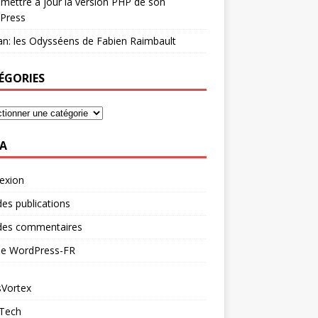
mettre à jour la version PHP de son
Press
n: les Odysséens de Fabien Raimbault
ÉGORIES
A
exion
des publications
 des commentaires
 de WordPress-FR
Vortex
 Tech