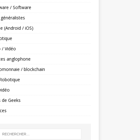
ware / Software
 généralistes
e (Android / iOS)
tique
 / Vidéo
ces anglophone
omonnaie / blockchain
 Robotique
vidéo
s de Geeks
ces