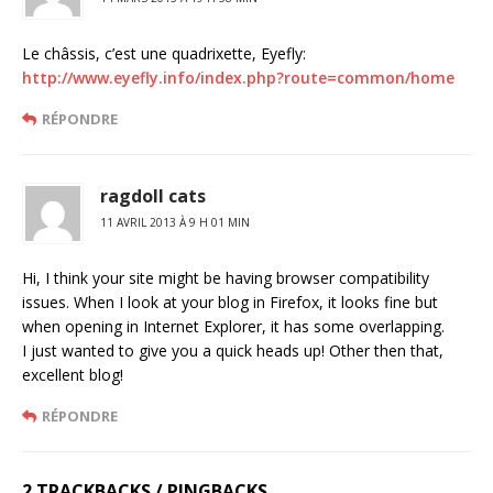
Le châssis, c’est une quadrixette, Eyefly:
http://www.eyefly.info/index.php?route=common/home
RÉPONDRE
ragdoll cats
11 AVRIL 2013 À 9 H 01 MIN
Hi, I think your site might be having browser compatibility
issues. When I look at your blog in Firefox, it looks fine but
when opening in Internet Explorer, it has some overlapping.
I just wanted to give you a quick heads up! Other then that,
excellent blog!
RÉPONDRE
2 TRACKBACKS / PINGBACKS