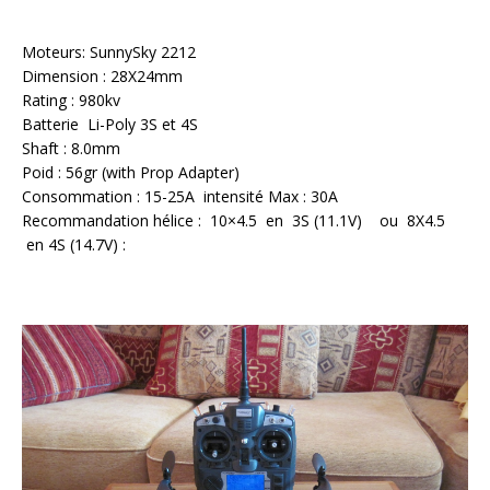
Moteurs: SunnySky 2212
Dimension : 28X24mm
Rating : 980kv
Batterie Li-Poly 3S et 4S
Shaft : 8.0mm
Poid : 56gr (with Prop Adapter)
Consommation : 15-25A intensité Max : 30A
Recommandation hélice : 10×4.5 en 3S (11.1V) ou 8X4.5
en 4S (14.7V) :