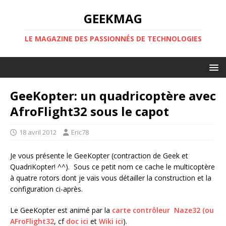
GEEKMAG
LE MAGAZINE DES PASSIONNÉS DE TECHNOLOGIES
GeeKopter: un quadricoptère avec
AfroFlight32 sous le capot
18 avril 2012
Eric78
Je vous présente le GeeKopter (contraction de Geek et
QuadriKopter! ^^). Sous ce petit nom ce cache le multicoptère
à quatre rotors dont je vais vous détailler la construction et la
configuration ci-après.
Le GeeKopter est animé par la
carte contrôleur Naze32 (ou
AFroFlight32
, cf
doc ici
et
Wiki ici
).