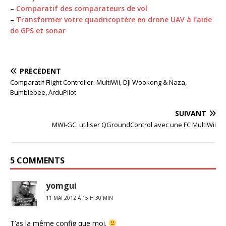
–
Comparatif des comparateurs de vol
–
Transformer votre quadricoptère en drone UAV à l’aide
de GPS et sonar
PRÉCÉDENT
Comparatif Flight Controller: MultiWii, DJI Wookong & Naza,
Bumblebee, ArduPilot
SUIVANT
MWI-GC: utiliser QGroundControl avec une FC MultiWii
5 COMMENTS
yomgui
11 MAI 2012 À 15 H 30 MIN
T’as la même config que moi.