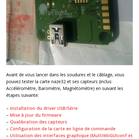
Avant de vous lancer dans les soudures et le câblage, vous
pouvez tester la carte naze32 et ses capteurs (inclus:
Accéléromètre, Baromètre, Magnétomètre) en suivant les
étapes suivante:
–
Installation du driver USB/Série
–
Mise à jour du firmware
–
Qualibration des capteurs
–
Configuration de la carte en ligne de commande
–
Utilisation des interfaces graphique (MultiWiiGUIconf et