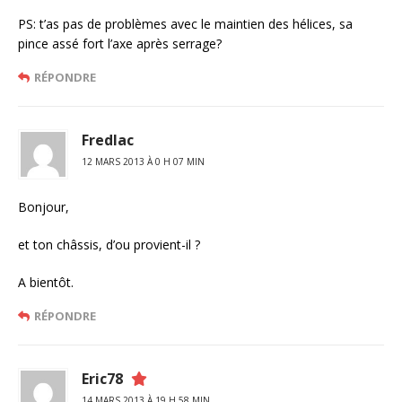
PS: t’as pas de problèmes avec le maintien des hélices, sa
pince assé fort l’axe après serrage?
RÉPONDRE
Fredlac
12 MARS 2013 À 0 H 07 MIN
Bonjour,
et ton châssis, d’ou provient-il ?
A bientôt.
RÉPONDRE
Eric78
14 MARS 2013 À 19 H 58 MIN