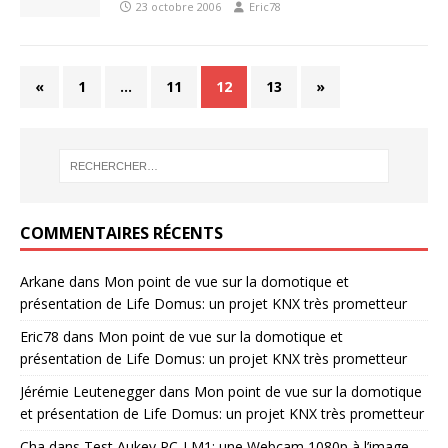
23 octobre 2006
Eric78
«
1
…
11
12
13
»
COMMENTAIRES RÉCENTS
Arkane
dans
Mon point de vue sur la domotique et
présentation de Life Domus: un projet KNX très prometteur
Eric78
dans
Mon point de vue sur la domotique et
présentation de Life Domus: un projet KNX très prometteur
Jérémie Leutenegger
dans
Mon point de vue sur la domotique
et présentation de Life Domus: un projet KNX très prometteur
Cha
dans
Test Aukey PC-LM1: une Webcam 1080p à l’image